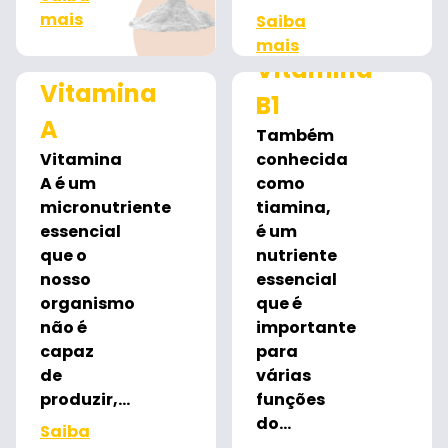
mais
Saiba
mais
Vitamina
Vitamina
B1
A
Também
Vitamina
conhecida
A é um
como
micronutriente
tiamina,
essencial
é um
que o
nutriente
nosso
essencial
organismo
que é
não é
importante
capaz
para
de
várias
produzir,...
funções
do...
Saiba