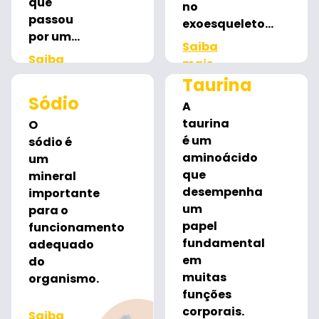
que
no
passou
exoesqueleto...
por um...
Saiba
Saiba
mais
mais
Taurina
Sódio
A
taurina
O
é um
sódio é
aminoácido
um
que
mineral
desempenha
importante
um
para o
papel
funcionamento
fundamental
adequado
em
do
muitas
organismo.
funções
corporais.
Saiba