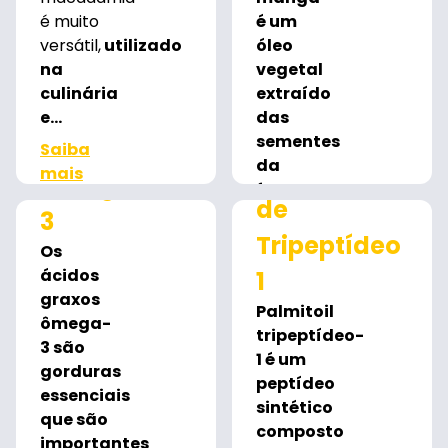
é muito
é um
versátil,
utilizado
óleo
na
vegetal
culinária
extraído
e...
das
sementes
Saiba
da
Palmitoil
mais
Ômega
fruta...
de
3
Saiba
Tripeptídeo
mais
Os
ácidos
1
graxos
Palmitoil
ômega-
tripeptídeo-
3 são
1 é um
gorduras
peptídeo
essenciais
sintético
que são
composto
importantes