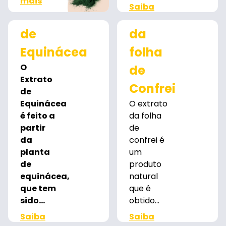
mais
Saiba
Extrato
Extrato
mais
de
da
Equinácea
folha
O
de
Extrato
Confrei
de
Equinácea
O extrato
é feito a
da folha
partir
de
da
confrei é
planta
um
de
produto
equinácea,
natural
que tem
que é
sido...
obtido...
Saiba
Saiba