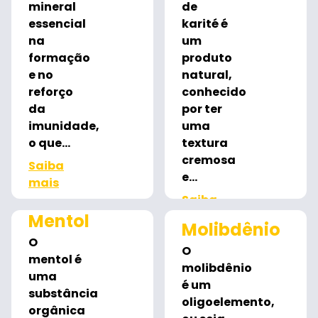
mineral
de
essencial
karité é
na
um
formação
produto
e no
natural,
reforço
conhecido
da
por ter
imunidade,
uma
o que...
textura
cremosa
Saiba
e...
mais
Saiba
mais
Mentol
Molibdênio
O
O
mentol é
molibdênio
uma
é um
substância
oligoelemento,
orgânica