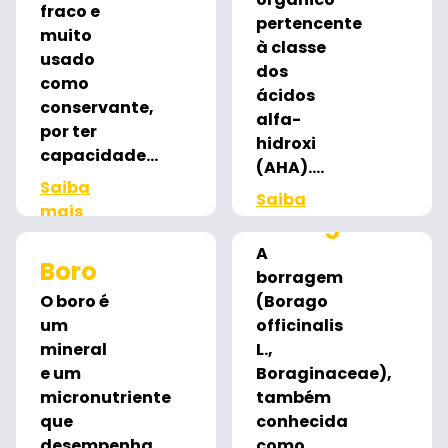
fraco e
pertencente
muito
à classe
usado
dos
como
ácidos
conservante,
alfa-
por ter
hidroxi
capacidade...
(AHA)....
Saiba
Saiba
mais
Borragem
mais
A
Boro
borragem
O boro é
(Borago
um
officinalis
mineral
L.,
e um
Boraginaceae),
micronutriente
também
que
conhecida
desempenha
como