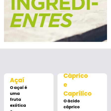
Ácido
Cáprico
Açaí
e
O açaí é
Caprílico
uma
fruta
O ácido
exótica
cáprico