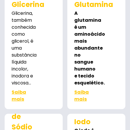
Glicerina
Glutamina
Glicerina,
A
também
glutamina
conhecida
é um
como
aminoácido
glicerol, é
mais
uma
abundante
substância
no
líquida
sangue
incolor,
humano
inodora e
e tecido
viscosa...
esquelético.
Saiba
Saiba
mais
mais
Hialuronato
de
Iodo
Sódio