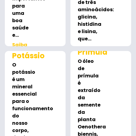
de três
para
aminoácidos:
uma
glicina,
boa
histidina
saúde
e lisina,
e...
que...
Saiba
Saiba
Prímula
mais
Potássio
mais
O óleo
O
de
potássio
prímula
é um
é
mineral
extraído
essencial
da
para o
semente
funcionamento
da
do
planta
nosso
Oenothera
corpo,
biennis,