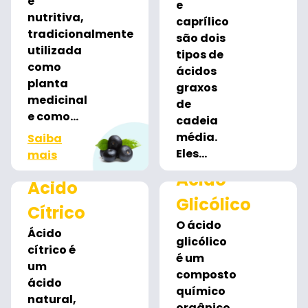
e
e
nutritiva,
caprílico
tradicionalmente
são dois
utilizada
tipos de
como
ácidos
planta
graxos
medicinal
de
e como...
cadeia
média.
Saiba
Eles...
mais
Saiba
Ácido
Ácido
mais
Glicólico
Cítrico
O ácido
Ácido
glicólico
cítrico é
é um
um
composto
ácido
químico
natural,
orgânico