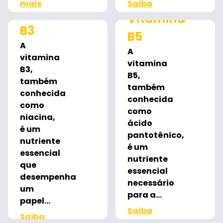
mais
Saiba
Vitamina
mais
Vitamina
B3
B5
A
A
vitamina
vitamina
B3,
B5,
também
também
conhecida
conhecida
como
como
niacina,
ácido
é um
pantotênico,
nutriente
é um
essencial
nutriente
que
essencial
desempenha
necessário
um
para a...
papel...
Saiba
Saiba
mais