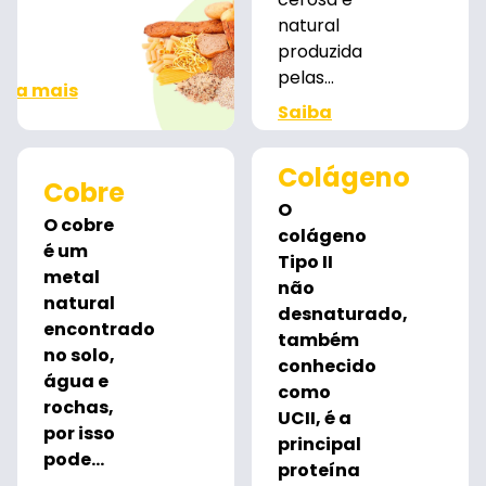
natural
produzida
pelas...
iba mais
Saiba
mais
Colágeno
Cobre
O
O cobre
colágeno
é um
Tipo II
metal
não
natural
desnaturado,
encontrado
também
no solo,
conhecido
água e
como
rochas,
UCII, é a
por isso
principal
pode...
proteína