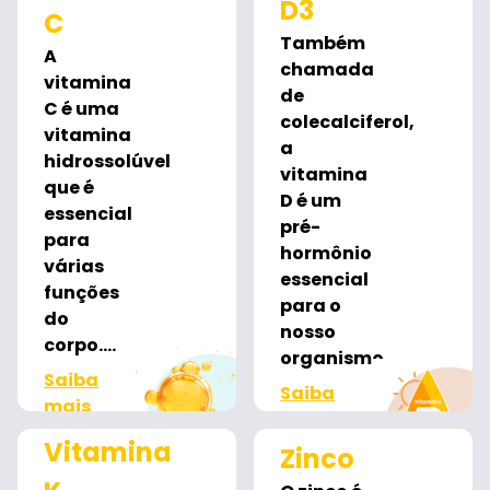
D3
C
Também
A
chamada
vitamina
de
C é uma
colecalciferol,
vitamina
a
hidrossolúvel
vitamina
que é
D é um
essencial
pré-
para
hormônio
várias
essencial
funções
para o
do
nosso
corpo....
organismo...
Saiba
Saiba
mais
mais
Vitamina
Zinco