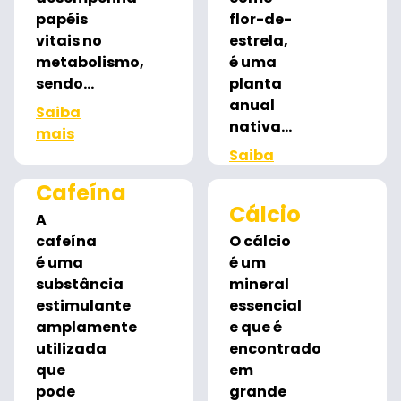
papéis
flor-de-
vitais no
estrela,
metabolismo,
é uma
sendo...
planta
anual
Saiba
nativa...
mais
Saiba
mais
Cafeína
Cálcio
A
cafeína
O cálcio
é uma
é um
substância
mineral
estimulante
essencial
amplamente
e que é
utilizada
encontrado
que
em
pode
grande