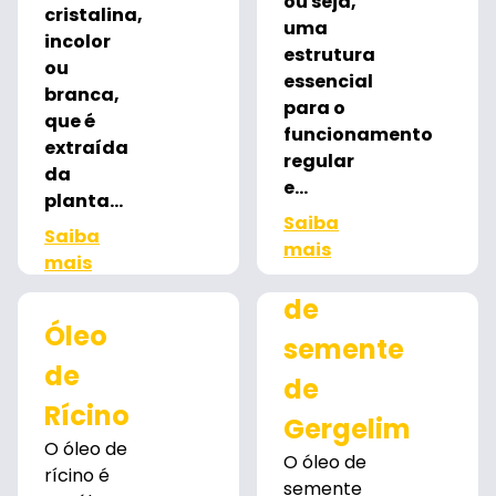
ou seja,
cristalina,
uma
incolor
estrutura
ou
essencial
branca,
para o
que é
funcionamento
extraída
regular
da
e...
planta...
Saiba
Saiba
mais
mais
Óleo
de
Óleo
semente
de
de
Rícino
Gergelim
O óleo de
O óleo de
rícino é
semente