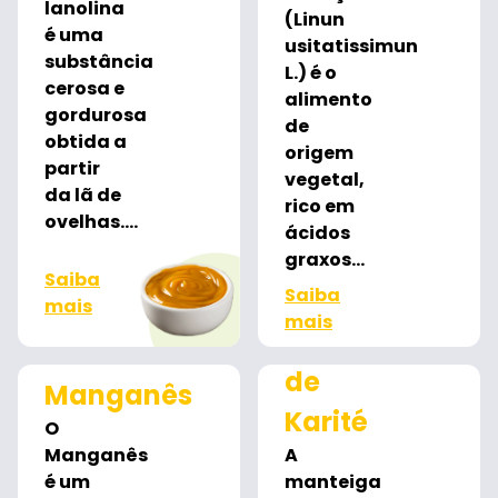
lanolina
(Linun
é uma
usitatissimun
substância
L.) é o
cerosa e
alimento
gordurosa
de
obtida a
origem
partir
vegetal,
da lã de
rico em
ovelhas....
ácidos
graxos...
Saiba
Saiba
mais
mais
Manteiga
de
Manganês
Karité
O
Manganês
A
é um
manteiga