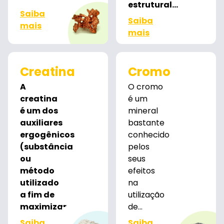
estrutural...
Saiba
Saiba
mais
mais
Creatina
Cromo
A
O cromo
creatina
é um
é um dos
mineral
auxiliares
bastante
ergogênicos
conhecido
(substância
pelos
ou
seus
método
efeitos
utilizado
na
a fim de
utilização
maximizar...
de...
Saiba
Saiba