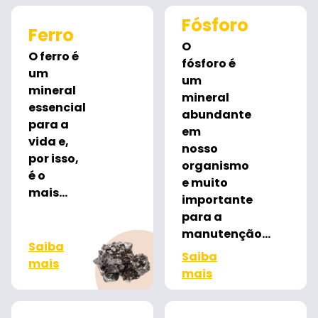
mais
mais
Fósforo
Ferro
O
O ferro é
fósforo é
um
um
mineral
mineral
essencial
abundante
para a
em
vida e,
nosso
por isso,
organismo
é o
e muito
mais...
importante
para a
manutenção...
Saiba
Saiba
mais
mais