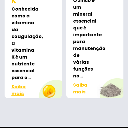
K
O zinco é
um
Conhecida
mineral
como a
essencial
vitamina
que é
da
importante
coagulação,
para
a
manutenção
vitamina
de
K é um
várias
nutriente
funções
essencial
no...
para o...
Saiba
Saiba
mais
mais