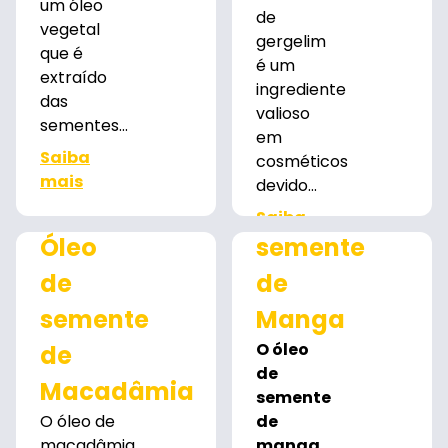
um óleo
de
vegetal
gergelim
que é
é um
extraído
ingrediente
das
valioso
sementes...
em
Saiba
cosméticos
Óleo
mais
devido...
de
Saiba
mais
Óleo
semente
de
de
semente
Manga
O óleo
de
de
Macadâmia
semente
O óleo de
de
macadâmia
manga