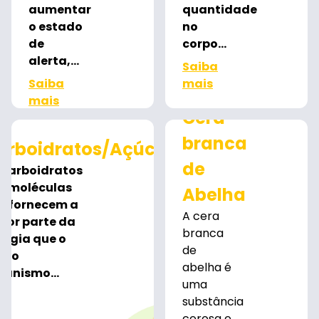
aumentar
quantidade
o estado
no
de
corpo...
alerta,...
Saiba
Saiba
mais
mais
Cera
branca
arboidratos/Açúcares
de
 carboidratos
o moléculas
Abelha
e fornecem a
A cera
ior parte da
branca
ergia que o
de
sso
abelha é
ganismo...
uma
substância
cerosa e