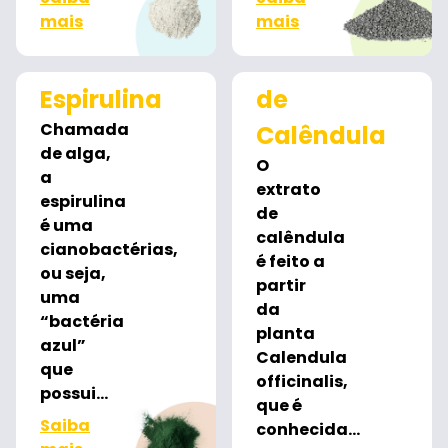
mais
mais
Extrato
Espirulina
de
Chamada
Calêndula
de alga,
O
a
extrato
espirulina
de
é uma
calêndula
cianobactérias,
é feito a
ou seja,
partir
uma
da
“bactéria
planta
azul”
Calendula
que
officinalis,
possui...
que é
Saiba
conhecida...