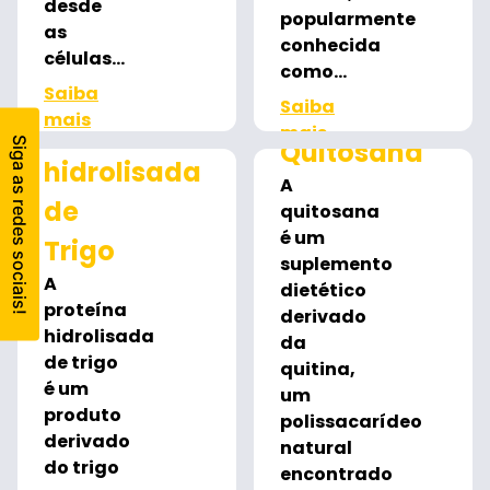
desde
popularmente
as
conhecida
células...
como...
Saiba
Saiba
mais
Proteína
mais
Quitosana
hidrolisada
A
de
quitosana
é um
Trigo
suplemento
A
dietético
proteína
derivado
hidrolisada
da
de trigo
quitina,
é um
um
produto
polissacarídeo
derivado
natural
do trigo
encontrado