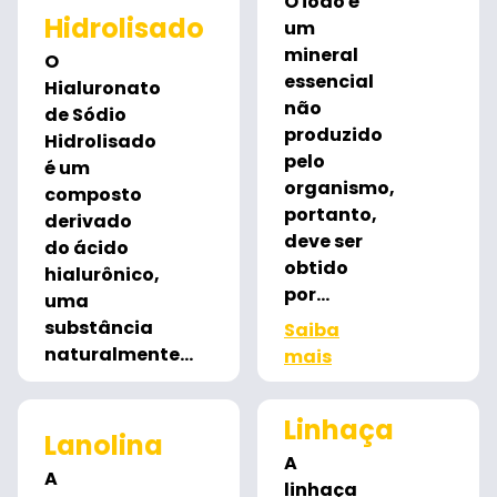
O iodo é
Hidrolisado
um
mineral
O
essencial
Hialuronato
não
de Sódio
produzido
Hidrolisado
pelo
é um
organismo,
composto
portanto,
derivado
deve ser
do ácido
obtido
hialurônico,
por...
uma
substância
Saiba
naturalmente...
mais
Saiba
mais
Linhaça
Lanolina
A
A
linhaça