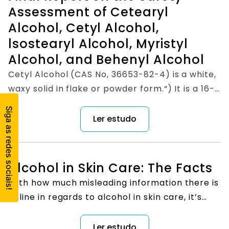
Assessment of Cetearyl
Alcohol, Cetyl Alcohol,
lsostearyl Alcohol, Myristyl
Alcohol, and Behenyl Alcohol
Cetyl Alcohol (CAS No, 36653-82-4) is a white,
waxy solid in flake or powder form.“) It is a 16-
carbon alcohol, known also as 1 -hexadecanol
and n-hexadecyl alcohol. (lo) Cetyl Alcohol is
Ler estudo
the oldest known of the long-chain alcohols,
having been discovered by Chevrenl in 1913. It
is insoluble in water and soluble in alcohol and
Alcohol in Skin Care: The Facts
oils.
With how much misleading information there is
online in regards to alcohol in skin care, it’s
easy to see why some people believe it really
isn’t all that bad for skin. However, the
Ler estudo