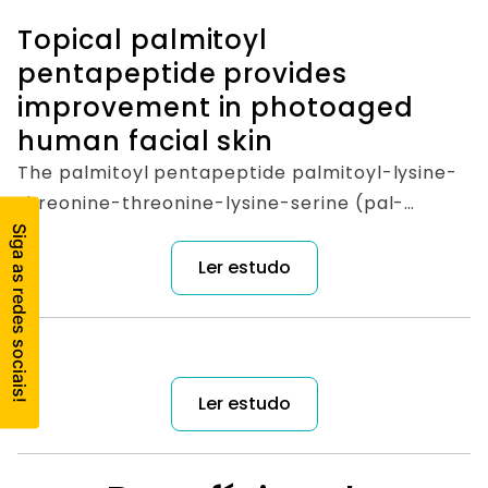
Topical palmitoyl
pentapeptide provides
improvement in photoaged
human facial skin
The palmitoyl pentapeptide palmitoyl-lysine-
threonine-threonine-lysine-serine (pal-
KTTKS) is a synthetic material that was
designed as a topical agent to stimulate
Ler estudo
collagen production and thus provide a skin
anti-wrinkle benefit. To determine if pal-KTTKS
is effective, the clinical study reported here
was conducted. Caucasian female subjects (n
Ler estudo
= 93, aged 35-55) participated in a 12-week,
double-blind, placebo-controlled, split-face,
left-right randomized clinical study assessing