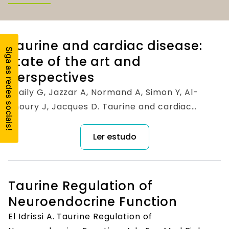
Taurine and cardiac disease:
state of the art and
perspectives
Bkaily G, Jazzar A, Normand A, Simon Y, Al-
Khoury J, Jacques D. Taurine and cardiac
disease: state of the art and perspectives. Can
J Physiol Pharmacol. 2020 Feb;98(2):67-73. doi:
Ler estudo
10.1139/cjpp-2019-0313. PMID: 31560859.
Taurine Regulation of
Neuroendocrine Function
El Idrissi A. Taurine Regulation of