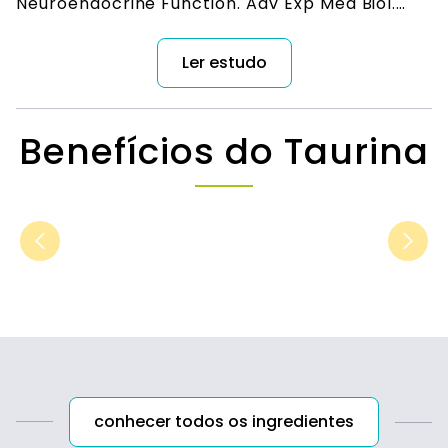
Neuroendocrine Function. Adv Exp Med Biol.
2019;1155:977-985. doi: 10.1007/978-981-13-
8023-5_81. PMID: 31468461.
Ler estudo
Benefícios do Taurina
conhecer todos os ingredientes