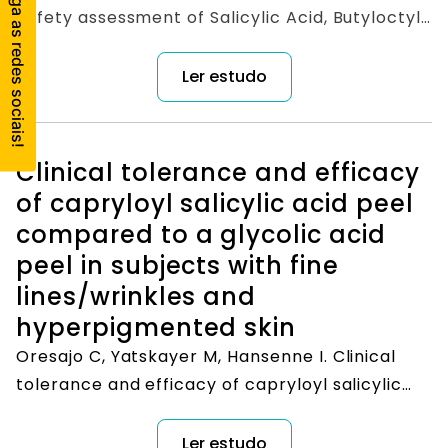
Safety assessment of Salicylic Acid, Butyloctyl
Salicylate, Calcium Salicylate, C12-15 Alkyl
Salicylate, Capryloyl Salicylic Acid,
Ler estudo
Hexyldodecyl Salicylate, Isocetyl Salicylate,
Isodecyl Salicylate, Magnesium Salicylate,
MEA-Salicylate, Ethylhexyl Salicylate,
Clinical tolerance and efficacy
Potassium Salicylate, Methyl Salicylate,
of capryloyl salicylic acid peel
Myristyl Salicylate, Sodium Salicylate, TEA-
compared to a glycolic acid
Salicylate, and Tridecyl Salicylate. Int J Toxicol.
peel in subjects with fine
2003;22 Suppl 3:1-108. PMID: 14617432.
lines/wrinkles and
hyperpigmented skin
Oresajo C, Yatskayer M, Hansenne I. Clinical
tolerance and efficacy of capryloyl salicylic
acid peel compared to a glycolic acid peel in
subjects with fine lines/wrinkles and
Ler estudo