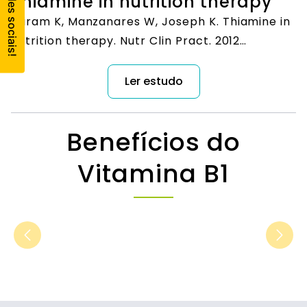
Thiamine in nutrition therapy
Sriram K, Manzanares W, Joseph K. Thiamine in
nutrition therapy. Nutr Clin Pract. 2012
Feb;27(1):41-50.
Ler estudo
Benefícios do
Vitamina B1