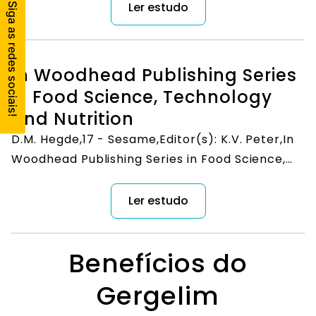
Review. Cureus. 2017 Jul 6;9(7):e1438. doi:
Ler estudo
10.7759/cureus.1438. PMID: 28924525; PMCID:
PMC5587404.
In Woodhead Publishing Series
in Food Science, Technology
and Nutrition
D.M. Hegde,17 - Sesame,Editor(s): K.V. Peter,In
Woodhead Publishing Series in Food Science,
Technology and Nutrition,Handbook of Herbs
and Spices,Woodhead Publishing,2004,
Ler estudo
Benefícios do
Gergelim