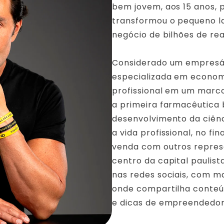
bem jovem, aos 15 anos, 
transformou o pequeno l
negócio de bilhões de rea
Considerado um empresár
especializada em economi
profissional em um marc
a primeira farmacêutica
desenvolvimento da ciên
a vida profissional, no fi
venda com outros repres
centro da capital pauli
nas redes sociais, com m
onde compartilha conteúd
e dicas de empreendedor