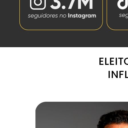
ELEI
INF