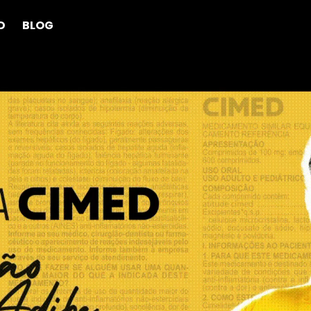
D
BLOG