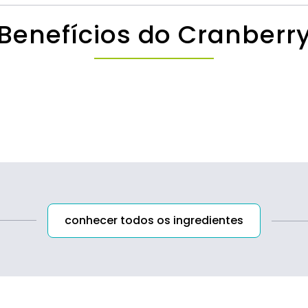
002/jobm.201800131. Epub 2018 May 18.
Benefícios do Cranberr
conhecer todos os ingredientes