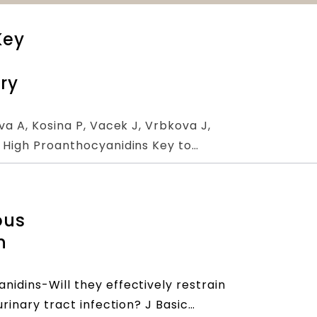
Key
ry
va A, Kosina P, Vacek J, Vrbkova J,
 High Proanthocyanidins Key to
urrent Urinary Tract Infection?
 10.1002/ptr.5427. Epub 2015 Aug 13.
ous
n
idins-Will they effectively restrain
rinary tract infection? J Basic