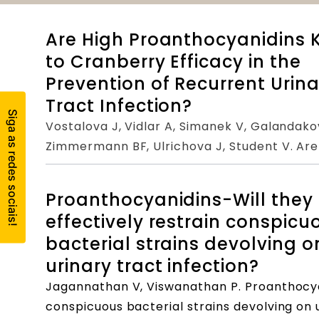
Are High Proanthocyanidins 
to Cranberry Efficacy in the
Prevention of Recurrent Urina
Tract Infection?
Vostalova J, Vidlar A, Simanek V, Galandako
Zimmermann BF, Ulrichova J, Student V. Are
Cranberry Efficacy in the Prevention of Rec
Phytother Res. 2015 Oct;29(10):1559-67. doi:
Proanthocyanidins-Will they
PMID: 26268913.
effectively restrain conspicu
bacterial strains devolving o
urinary tract infection?
Jagannathan V, Viswanathan P. Proanthocyan
conspicuous bacterial strains devolving on u