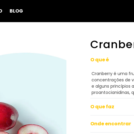
D
BLOG
Cranbe
O que é
Cranberry é uma fr
concentrações de v
e alguns princípios
proantocianidinas, 
O que faz
Onde encontrar