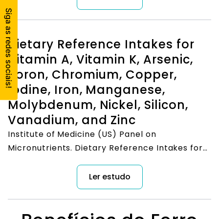
Dietary Reference Intakes for
Vitamin A, Vitamin K, Arsenic,
Boron, Chromium, Copper,
Iodine, Iron, Manganese,
Molybdenum, Nickel, Silicon,
Vanadium, and Zinc
Institute of Medicine (US) Panel on
Micronutrients. Dietary Reference Intakes for
Vitamin A, Vitamin K, Arsenic, Boron, Chromium,
Copper, Iodine, Iron, Manganese, Molybdenum,
Ler estudo
Nickel, Silicon, Vanadium, and Zinc. Washington
(DC): National Academies Press (US); 2001.
PMID: 25057538.