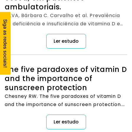
ambulatoriais.
SILVA, Bárbara C. Carvalho et al. Prevalência
de deficiência e insuficiência de vitamina D e
sua correlação com PTH, marcadores de
remodelação óssea e densidade mineral óssea,
Ler estudo
em pacientes ambulatoriais. Arq Bras
Endocrinol Metab, São Paulo, v. 52, n. 3, p. 482-
488, abr. 2008.
The five paradoxes of vitamin D
and the importance of
sunscreen protection
Chesney RW. The five paradoxes of vitamin D
and the importance of sunscreen protection.
Clin Pediatr (Phila). 2012;51(9):819-27.
Ler estudo