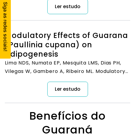
Sampaio, G. R., & de Camargo, A. C. (2022).
Ler estudo
Effects of the consumption of guarana on
human health: A narrative review. Compr Rev
Food Sci Food Saf. 21, 272– 295.
Modulatory Effects of Guarana
(Paullinia cupana) on
Adipogenesis
Lima NDS, Numata EP, Mesquita LMS, Dias PH,
Vilegas W, Gambero A, Ribeiro ML. Modulatory
Effects of Guarana (Paullinia cupana) on
Adipogenesis. Nutrients. 2017 Jun 20;9(6):635.
Ler estudo
doi: 10.3390/nu9060635. PMID: 28632199; PMCID:
PMC5490614.
Benefícios do
Guaraná