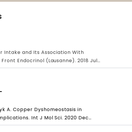
s
r Intake and Its Association With
 Front Endocrinol (Lausanne). 2018 Jul
MID: 30105003; PMCID: PMC6077216.
-
yk A. Copper Dyshomeostasis in
lications. Int J Mol Sci. 2020 Dec
MID: 33291628; PMCID: PMC7730516.