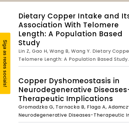
Dietary Copper Intake and It
Association With Telomere
Length: A Population Based
Study
Lin Z, Gao H, Wang B, Wang Y. Dietary Coppe
Telomere Length: A Population Based Study.
30;9:404. doi: 10.3389/fendo.2018.00404. P
Copper Dyshomeostasis in
Neurodegenerative Diseases
Therapeutic Implications
Gromadzka G, Tarnacka B, Flaga A, Adamcz
Neurodegenerative Diseases-Therapeutic Imp
4;21(23):9259. doi: 10.3390/ijms21239259. P