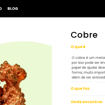
D
BLOG
Cobre
O que é
O cobre é um metal 
por isso pode ser e
papel de ajudar div
forma, muito impor
além de ser antioxi
O que faz
Onde encontrar