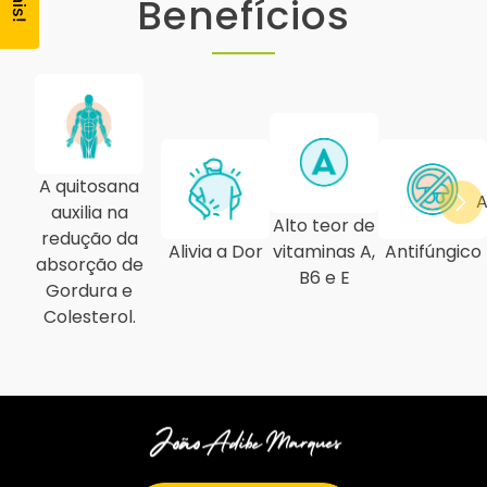
Benefícios
A quitosana
A
auxilia na
Alto teor de
redução da
Alivia a Dor
vitaminas A,
Antifúngico
absorção de
B6 e E
Gordura e
Colesterol.