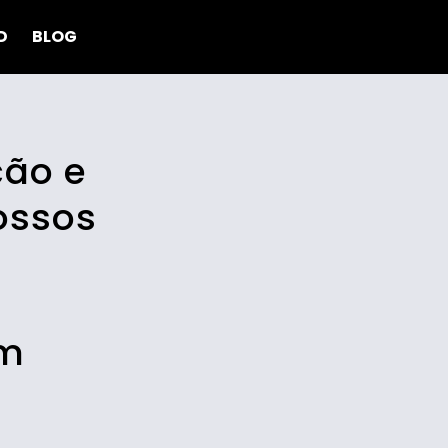
D
BLOG
ção e
ossos
ém