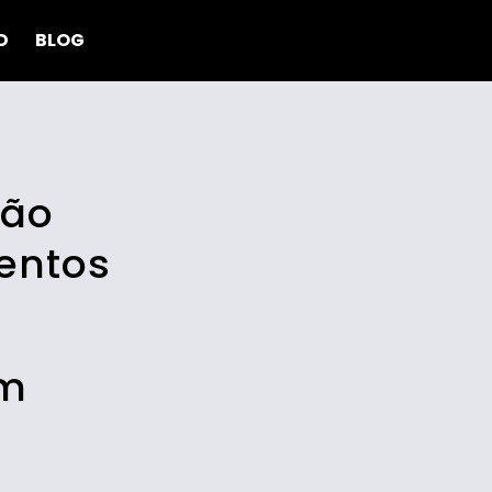
D
BLOG
ção
mentos
ém