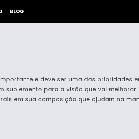
D
BLOG
importante e deve ser uma das prioridades em
m suplemento para a visão que vai melhorar a
nerais em sua composição que ajudam na man