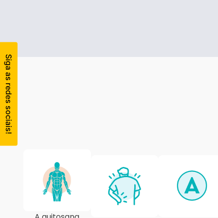
Products
A quitosana