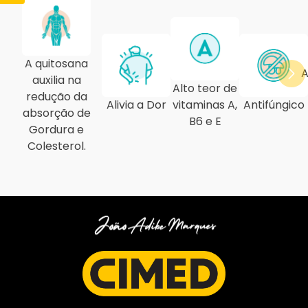
A quitosana
A
auxilia na
Alto teor de
redução da
Alivia a Dor
vitaminas A,
Antifúngico
absorção de
B6 e E
Gordura e
Colesterol.