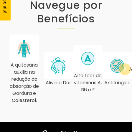
Navegue por
Benefícios
A quitosana
A
auxilia na
Alto teor de
redução da
Alivia a Dor
vitaminas A,
Antifúngico
absorção de
B6 e E
Gordura e
Colesterol.