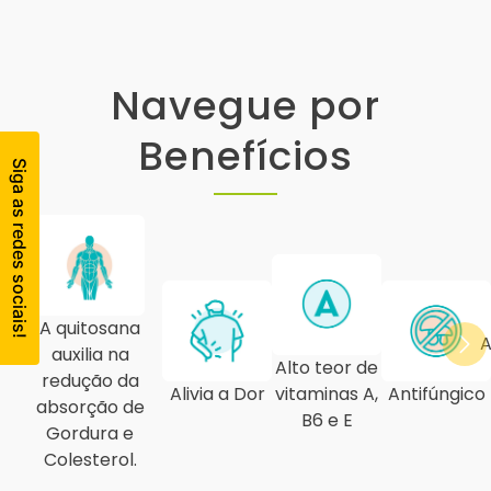
Navegue por
Benefícios
A quitosana
A
auxilia na
Alto teor de
redução da
Alivia a Dor
vitaminas A,
Antifúngico
absorção de
B6 e E
Gordura e
Colesterol.