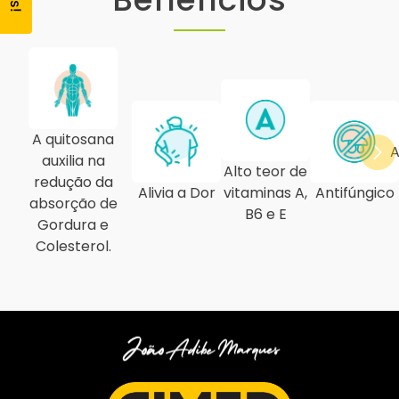
A quitosana
A
auxilia na
Alto teor de
redução da
Alivia a Dor
vitaminas A,
Antifúngico
absorção de
B6 e E
Gordura e
Colesterol.