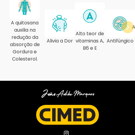
A quitosana
A
auxilia na
Alto teor de
redução da
Alivia a Dor
vitaminas A,
Antifúngico
absorção de
B6 e E
Gordura e
Colesterol.