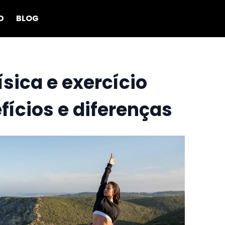
D
BLOG
ísica e exercício
efícios e diferenças